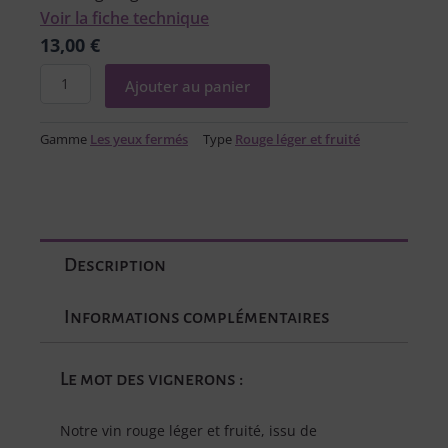
Voir la fiche technique
13,00
€
quantité
Ajouter au panier
de
La
Fourmi,
Gamme
Les yeux fermés
Type
Rouge léger et fruité
rouge
Description
Informations complémentaires
Le mot des vignerons :
Notre vin rouge léger et fruité, issu de