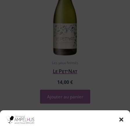
Les yeux fermés
Le Pet’Nat
14,00
€
Ajouter au panier